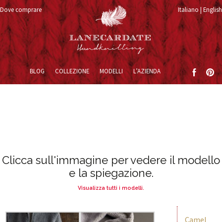
Dove comprare
Italiano
English
Vai al contenuto
BLOG
COLLEZIONE
MODELLI
L’AZIENDA
Clicca sull'immagine per vedere il modello
e la spiegazione.
Visualizza tutti i modelli.
Camel