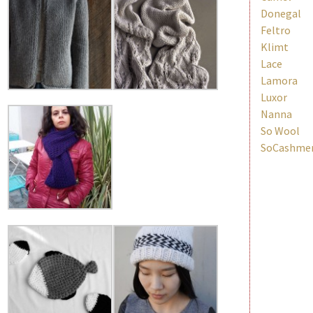
Donegal
Feltro
Klimt
Lace
Lamora
Luxor
Nanna
So Wool
SoCashme