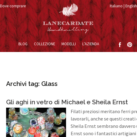
Dove comprare
Italiano
English
Vai al contenuto
BLOG
COLLEZIONE
MODELLI
L’AZIENDA
Archivi tag: Glass
Gli aghi in vetro di Michael e Sheila Ernst
Filati preziosi meritano ferri pr
lavorarli, anche se questi creati
Sheila Ernst sembrano davvero un
Ernst sono i fantastici artigian