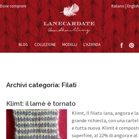
Dove comprare
Italiano
English
Vai al contenuto
BLOG
COLLEZIONE
MODELLI
L’AZIENDA
Archivi categoria: Filati
Klimt: il lamè è tornato
Klimt, Il filato lana, angora e 
grande richiesta, con una cartel
e tutta nuova. Klimt è compost
superfine, al 22% di angora e al