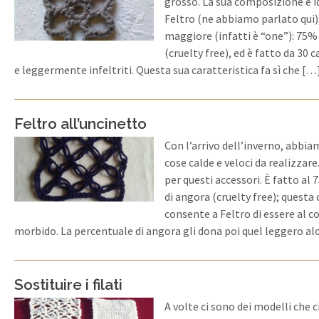
grosso. La sua composizione è id
Feltro (ne abbiamo parlato qui), d
maggiore (infatti è “one”): 75
(cruelty free), ed è fatto da 30 c
e leggermente infeltriti. Questa sua caratteristica fa sì che […
Feltro all’uncinetto
Con l’arrivo dell’inverno, abbia
cose calde e veloci da realizzare
per questi accessori. È fatto al 
di angora (cruelty free); quest
consente a Feltro di essere al
morbido. La percentuale di angora gli dona poi quel leggero a
Sostituire i filati
A volte ci sono dei modelli che 