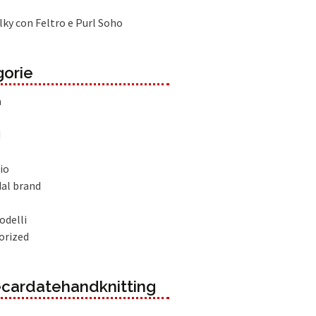
lky con Feltro e Purl Soho
orie
à
d
io
dal brand
odelli
orized
cardatehandknitting