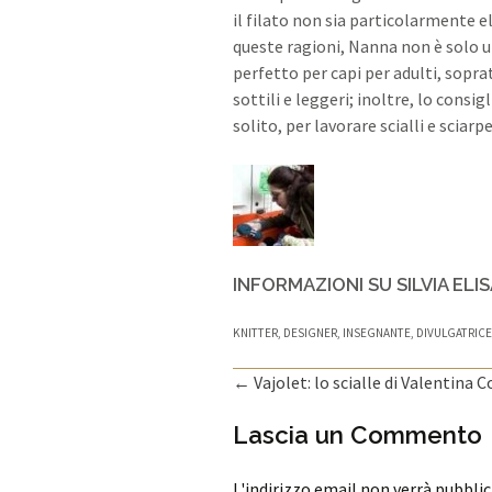
il filato non sia particolarmente e
queste ragioni, Nanna non è solo 
perfetto per capi per adulti, sopra
sottili e leggeri; inoltre, lo consig
solito, per lavorare scialli e sciar
INFORMAZIONI SU SILVIA ELI
KNITTER, DESIGNER, INSEGNANTE, DIVULGATRICE
←
Vajolet: lo scialle di Valentina
Navigazione articolo
Lascia un Commento
L'indirizzo email non verrà pubbli