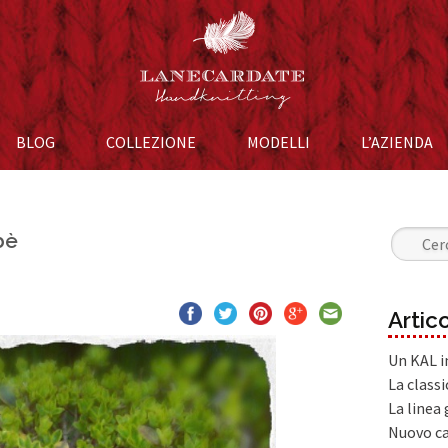
BLOG
COLLEZIONE
Vai al contenuto
MODELLI
L’AZIENDA
bè
Ricerca 
Artico
Un KAL in
La classi
La linea
Nuovo ca