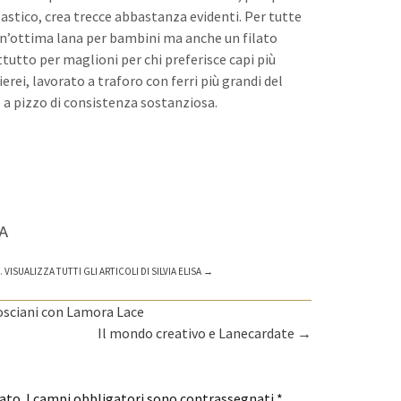
lastico, crea trecce abbastanza evidenti. Per tutte
un’ottima lana per bambini ma anche un filato
ttutto per maglioni per chi preferisce capi più
lierei, lavorato a traforo con ferri più grandi del
pe a pizzo di consistenza sostanziosa.
SA
.
VISUALIZZA TUTTI GLI ARTICOLI DI SILVIA ELISA
→
 Cosciani con Lamora Lace
Il mondo creativo e Lanecardate
→
cato. I campi obbligatori sono contrassegnati
*