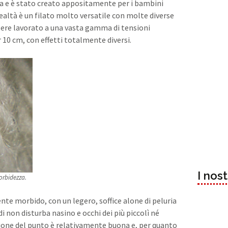
ana e è stato creato appositamente per i bambini
ealtà è un filato molto versatile con molte diverse
ssere lavorato a una vasta gamma di tensioni
r 10 cm, con effetti totalmente diversi.
I nos
orbidezza.
e morbido, con un legero, soffice alone di peluria
i non disturba nasino e occhi dei più piccolì né
nizione del punto è relativamente buona e, per quanto