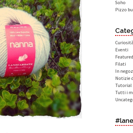
Soho
Pizzo bu
Categ
Curiosit
Eventi
Feature
Filati
In negoz
Notizie 
Tutorial
Tutti i m
Uncateg
#lane