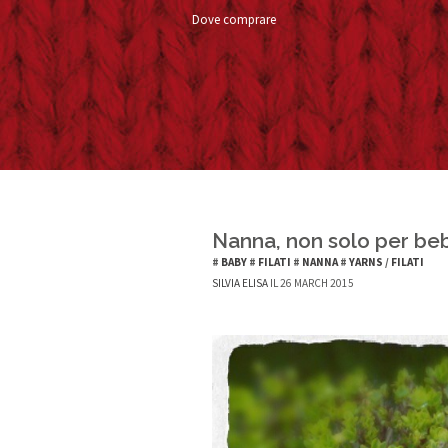
Dove comprare
Nanna, non solo per be
#
BABY
#
FILATI
#
NANNA
#
YARNS
/
FILATI
SILVIA ELISA
IL 26 MARCH 2015