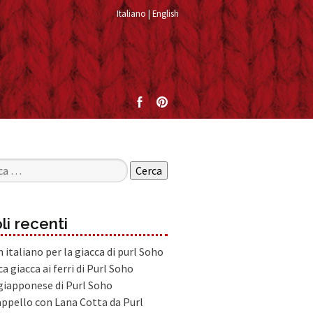
Italiano
English
per:
li recenti
 italiano per la giacca di purl Soho
ca giacca ai ferri di Purl Soho
 giapponese di Purl Soho
ppello con Lana Cotta da Purl