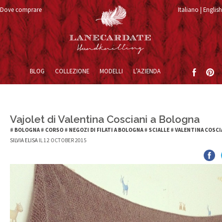
Dove comprare
Italiano
English
Vai al contenuto
BLOG
COLLEZIONE
MODELLI
L’AZIENDA
Vajolet di Valentina Cosciani a Bologna
#
BOLOGNA
#
CORSO
#
NEGOZI DI FILATI A BOLOGNA
#
SCIALLE
#
VALENTINA COSCI
SILVIA ELISA
IL 12 OCTOBER 2015