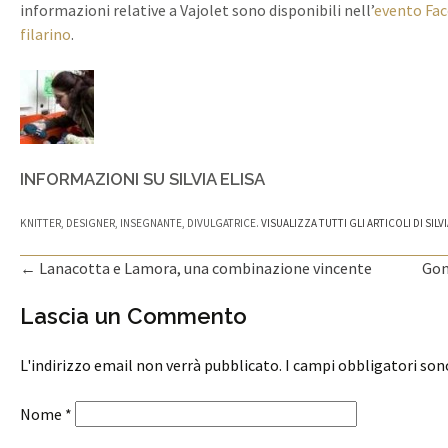
informazioni relative a Vajolet sono disponibili nell’
evento Fac
filarino
.
INFORMAZIONI SU SILVIA ELISA
KNITTER, DESIGNER, INSEGNANTE, DIVULGATRICE.
VISUALIZZA TUTTI GLI ARTICOLI DI SILV
←
Lanacotta e Lamora, una combinazione vincente
Gon
Navigazione articolo
Lascia un Commento
L'indirizzo email non verrà pubblicato. I campi obbligatori so
Nome
*