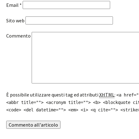
Email
*
Sito web
Commento
È possibile utilizzare questi tag ed attributi
XHTML
:
<a href="
<abbr title=""> <acronym title=""> <b> <blockquote ci
<code> <del datetime=""> <em> <i> <q cite=""> <strike