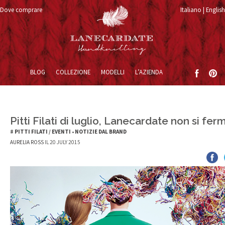
Dove comprare
Italiano
English
Vai al contenuto
BLOG
COLLEZIONE
MODELLI
L’AZIENDA
Pitti Filati di luglio, Lanecardate non si fer
#
PITTI FILATI
/
EVENTI
•
NOTIZIE DAL BRAND
AURELIA ROSS
IL 20 JULY 2015