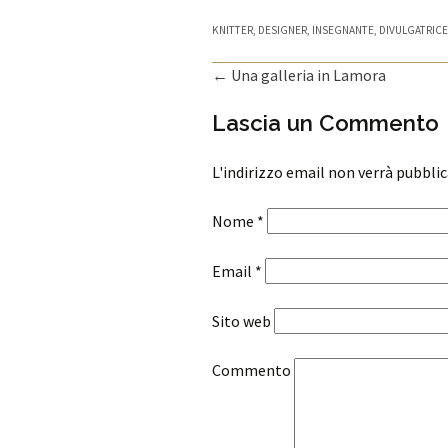
KNITTER, DESIGNER, INSEGNANTE, DIVULGATRICE
←
Una galleria in Lamora
Navigazione articolo
Lascia un Commento
L'indirizzo email non verrà pubbli
Nome
*
Email
*
Sito web
Commento