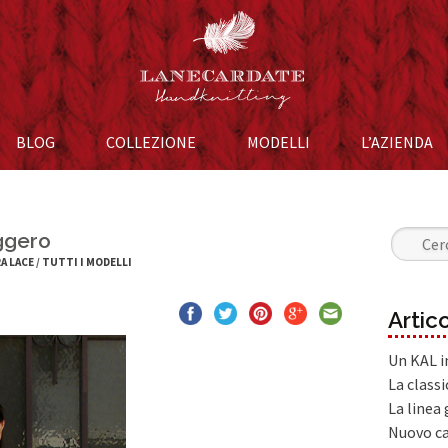
BLOG
COLLEZIONE
Vai al contenuto
MODELLI
L’AZIENDA
ggero
Ricerca 
A LACE
/
TUTTI I MODELLI
Artico
Un KAL in
La classi
La linea
Nuovo ca