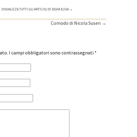
.
VISUALIZZA TUTTI GLI ARTICOLI DI SILVIA ELISA
→
Comodo di Nicola Susen
→
cato. I campi obbligatori sono contrassegnati
*