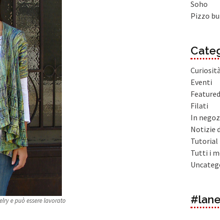
Soho
Pizzo bu
Categ
Curiosit
Eventi
Feature
Filati
In negoz
Notizie 
Tutorial
Tutti i m
Uncateg
#lane
velry e può essere lavorato