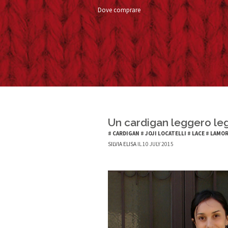
Dove comprare
Un cardigan leggero le
#
CARDIGAN
#
JOJI LOCATELLI
#
LACE
#
LAMOR
SILVIA ELISA
IL 10 JULY 2015