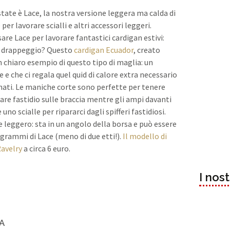
estate è Lace, la nostra versione leggera ma calda di
r lavorare scialli e altri accessori leggeri.
e Lace per lavorare fantastici cardigan estivi:
co drappeggio? Questo
cardigan Ecuador
, creato
un chiaro esempio di questo tipo di maglia: un
e che ci regala quel quid di calore extra necessario
nati. Le maniche corte sono perfette per tenere
dare fastidio sulle braccia mentre gli ampi davanti
o scialle per ripararci dagli spifferi fastidiosi.
leggero: sta in un angolo della borsa e può essere
 grammi di Lace (meno di due etti!).
Il modello di
Ravelry
a circa 6 euro.
I nos
SA