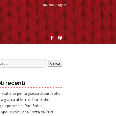
Italiano
English
per:
li recenti
 italiano per la giacca di purl Soho
ca giacca ai ferri di Purl Soho
 giapponese di Purl Soho
ppello con Lana Cotta da Purl