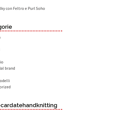
lky con Feltro e Purl Soho
orie
à
d
io
dal brand
odelli
orized
cardatehandknitting